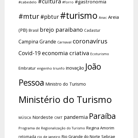
#cultura
#gastronomia
#cabedelo
#forro
#turismo
#mtur
#pbtur
Areia
Anac
brejo paraibano
(PB)
Brasil
Cadastur
coronavírus
Campina Grande
Carnaval
economia criativa
Covid-19
Ecoturismo
João
inovação
Embratur
engenho triunfo
Pessoa
Ministro do Turismo
Ministério do Turismo
Paraíba
pandemia
Nordeste
OMT
MÚSICA
Regina Amorim
Programa de Regionalização do Turismo
Rio Grande do Norte
Sebrae
retomada
rio de janeiro