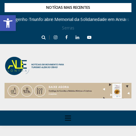
NOTÍCIAS MAIS RECENTES
Barra de Ferramentas Aberta
Dona Inês recebe Geraldo Azevedo no Festival de Inverno das
Engenho Triunfo abre Memorial da Solidariedade em Areia
Serras