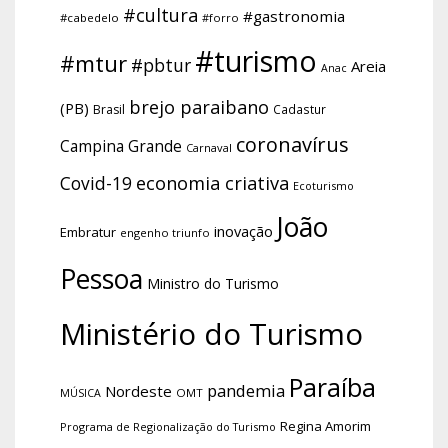
#cultura
#gastronomia
#cabedelo
#forro
#turismo
#mtur
#pbtur
Areia
Anac
brejo paraibano
(PB)
Brasil
Cadastur
coronavírus
Campina Grande
Carnaval
economia criativa
Covid-19
Ecoturismo
João
inovação
Embratur
engenho triunfo
Pessoa
Ministro do Turismo
Ministério do Turismo
Paraíba
pandemia
Nordeste
OMT
MÚSICA
Regina Amorim
Programa de Regionalização do Turismo