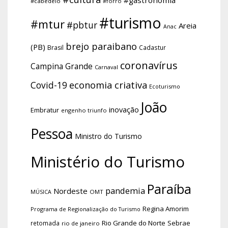
#gastronomia
#cabedelo
#forro
#turismo
#mtur
#pbtur
Areia
Anac
brejo paraibano
(PB)
Brasil
Cadastur
coronavírus
Campina Grande
Carnaval
economia criativa
Covid-19
Ecoturismo
João
inovação
Embratur
engenho triunfo
Pessoa
Ministro do Turismo
Ministério do Turismo
Paraíba
pandemia
Nordeste
OMT
MÚSICA
Regina Amorim
Programa de Regionalização do Turismo
Rio Grande do Norte
Sebrae
retomada
rio de janeiro