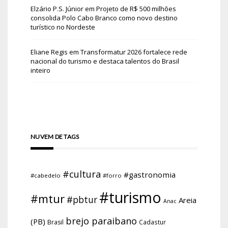
Elzário P.S. Júnior
em
Projeto de R$ 500 milhões
consolida Polo Cabo Branco como novo destino
turístico no Nordeste
Eliane Regis
em
Transformatur 2026 fortalece rede
nacional do turismo e destaca talentos do Brasil
inteiro
NUVEM DE TAGS
#cultura
#gastronomia
#cabedelo
#forro
#turismo
#mtur
#pbtur
Areia
Anac
brejo paraibano
(PB)
Brasil
Cadastur