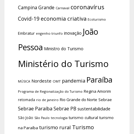
coronavírus
Campina Grande
Carnaval
economia criativa
Covid-19
Ecoturismo
João
inovação
Embratur
engenho triunfo
Pessoa
Ministro do Turismo
Ministério do Turismo
Paraíba
pandemia
Nordeste
OMT
MÚSICA
Regina Amorim
Programa de Regionalização do Turismo
Rio Grande do Norte
Sebrae
retomada
rio de janeiro
Sebrae Paraíba
Sebrae PB
sustentabilidade
turismo cultural
turismo
São João
tecnologia
São Paulo
Turismo
turismo rural
na Paraíba