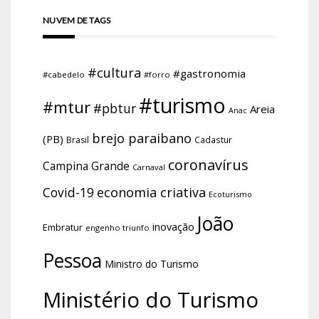
NUVEM DE TAGS
#cultura
#gastronomia
#cabedelo
#forro
#turismo
#mtur
#pbtur
Areia
Anac
brejo paraibano
(PB)
Brasil
Cadastur
coronavírus
Campina Grande
Carnaval
economia criativa
Covid-19
Ecoturismo
João
inovação
Embratur
engenho triunfo
Pessoa
Ministro do Turismo
Ministério do Turismo