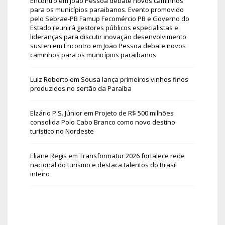
Encontro em João Pessoa debate novos caminhos
para os municípios paraibanos. Evento promovido
pelo Sebrae-PB Famup Fecomércio PB e Governo do
Estado reunirá gestores públicos especialistas e
lideranças para discutir inovação desenvolvimento
susten
em
Encontro em João Pessoa debate novos
caminhos para os municípios paraibanos
Luiz Roberto
em
Sousa lança primeiros vinhos finos
produzidos no sertão da Paraíba
Elzário P.S. Júnior
em
Projeto de R$ 500 milhões
consolida Polo Cabo Branco como novo destino
turístico no Nordeste
Eliane Regis
em
Transformatur 2026 fortalece rede
nacional do turismo e destaca talentos do Brasil
inteiro