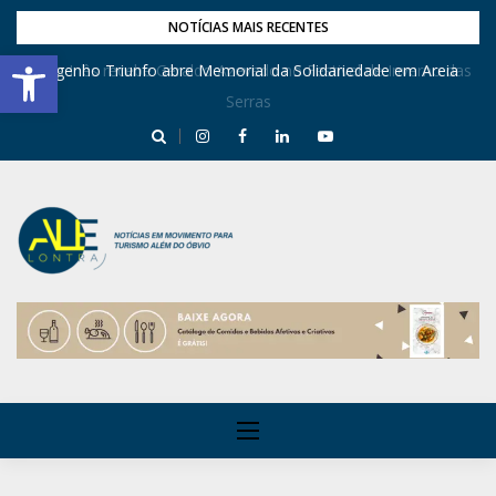
NOTÍCIAS MAIS RECENTES
Barra de Ferramentas Aberta
Dona Inês recebe Geraldo Azevedo no Festival de Inverno das
Engenho Triunfo abre Memorial da Solidariedade em Areia
Serras