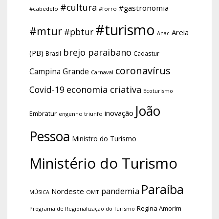
#cultura
#gastronomia
#cabedelo
#forro
#turismo
#mtur
#pbtur
Areia
Anac
brejo paraibano
(PB)
Brasil
Cadastur
coronavírus
Campina Grande
Carnaval
economia criativa
Covid-19
Ecoturismo
João
inovação
Embratur
engenho triunfo
Pessoa
Ministro do Turismo
Ministério do Turismo
Paraíba
pandemia
Nordeste
OMT
MÚSICA
Regina Amorim
Programa de Regionalização do Turismo