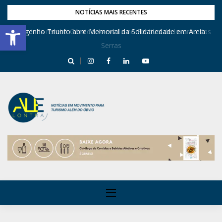
NOTÍCIAS MAIS RECENTES
Barra de Ferramentas Aberta
Dona Inês recebe Geraldo Azevedo no Festival de Inverno das
Engenho Triunfo abre Memorial da Solidariedade em Areia
Serras