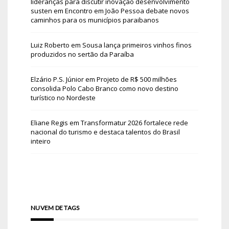
lideranças para discutir inovação desenvolvimento
susten
em
Encontro em João Pessoa debate novos
caminhos para os municípios paraibanos
Luiz Roberto
em
Sousa lança primeiros vinhos finos
produzidos no sertão da Paraíba
Elzário P.S. Júnior
em
Projeto de R$ 500 milhões
consolida Polo Cabo Branco como novo destino
turístico no Nordeste
Eliane Regis
em
Transformatur 2026 fortalece rede
nacional do turismo e destaca talentos do Brasil
inteiro
NUVEM DE TAGS