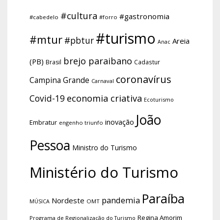
#cultura
#gastronomia
#cabedelo
#forro
#turismo
#mtur
#pbtur
Areia
Anac
brejo paraibano
(PB)
Brasil
Cadastur
coronavírus
Campina Grande
Carnaval
economia criativa
Covid-19
Ecoturismo
João
inovação
Embratur
engenho triunfo
Pessoa
Ministro do Turismo
Ministério do Turismo
Paraíba
pandemia
Nordeste
OMT
MÚSICA
Regina Amorim
Programa de Regionalização do Turismo