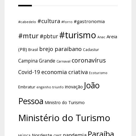
#cultura
#gastronomia
#cabedelo
#forro
#turismo
#mtur
#pbtur
Areia
Anac
brejo paraibano
(PB)
Brasil
Cadastur
coronavírus
Campina Grande
Carnaval
economia criativa
Covid-19
Ecoturismo
João
inovação
Embratur
engenho triunfo
Pessoa
Ministro do Turismo
Ministério do Turismo
Paraíba
pandemia
Nordeste
OMT
MÚSICA