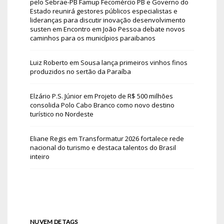
pelo Sebrae-PB Famup Fecomércio PB e Governo do
Estado reunirá gestores públicos especialistas e
lideranças para discutir inovação desenvolvimento
susten
em
Encontro em João Pessoa debate novos
caminhos para os municípios paraibanos
Luiz Roberto
em
Sousa lança primeiros vinhos finos
produzidos no sertão da Paraíba
Elzário P.S. Júnior
em
Projeto de R$ 500 milhões
consolida Polo Cabo Branco como novo destino
turístico no Nordeste
Eliane Regis
em
Transformatur 2026 fortalece rede
nacional do turismo e destaca talentos do Brasil
inteiro
NUVEM DE TAGS