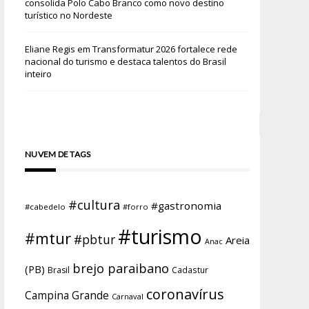
consolida Polo Cabo Branco como novo destino
turístico no Nordeste
Eliane Regis
em
Transformatur 2026 fortalece rede
nacional do turismo e destaca talentos do Brasil
inteiro
NUVEM DE TAGS
#cultura
#gastronomia
#cabedelo
#forro
#turismo
#mtur
#pbtur
Areia
Anac
brejo paraibano
(PB)
Brasil
Cadastur
coronavírus
Campina Grande
Carnaval