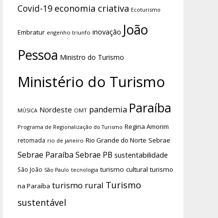
economia criativa
Covid-19
Ecoturismo
João
inovação
Embratur
engenho triunfo
Pessoa
Ministro do Turismo
Ministério do Turismo
Paraíba
pandemia
Nordeste
OMT
MÚSICA
Regina Amorim
Programa de Regionalização do Turismo
Rio Grande do Norte
Sebrae
retomada
rio de janeiro
Sebrae Paraíba
Sebrae PB
sustentabilidade
turismo cultural
turismo
São João
tecnologia
São Paulo
Turismo
turismo rural
na Paraíba
sustentável