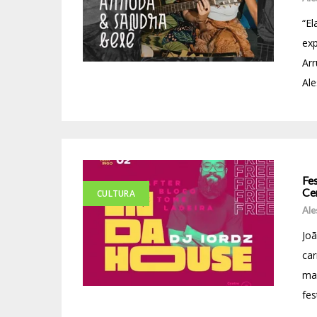
“El
exp
Arr
Ale
Fe
Ce
CULTURA
Ale
Joã
ca
mai
fes