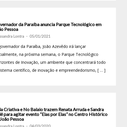
vernador da Paraíba anuncia Parque Tecnológico em
ão Pessoa
ssandra Lontra
-
05/01/2021
overnador da Paraíba, João Azevêdo irá lançar
cialmente, na próxima semana, o Parque Tecnológico
rizontes de Inovação, um ambiente que concentrará todo
istema científico, de inovação e empreendedorismo, [ … ]
la Criativa e No Balaio trazem Renata Arruda e Sandra
ê para agitar evento “Elas por Elas” no Centro Histórico
 João Pessoa
ssandra Lontra
-
04/03/2020