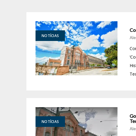
Co
NOTÍCIAS
Ale
Com
‘Co
His
Tec
Go
Te
NOTÍCIAS
Ale