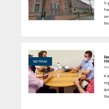
O g
Pa
ser
Nos
Se
Hi
NOTÍCIAS
Ale
A a
seg
qua
Num