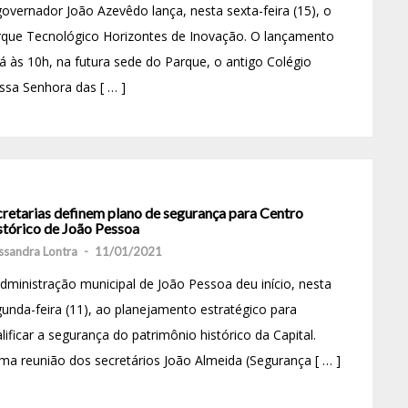
overnador João Azevêdo lança, nesta sexta-feira (15), o
rque Tecnológico Horizontes de Inovação. O lançamento
á às 10h, na futura sede do Parque, o antigo Colégio
sa Senhora das [ … ]
cretarias definem plano de segurança para Centro
stórico de João Pessoa
ssandra Lontra
-
11/01/2021
dministração municipal de João Pessoa deu início, nesta
unda-feira (11), ao planejamento estratégico para
lificar a segurança do patrimônio histórico da Capital.
a reunião dos secretários João Almeida (Segurança [ … ]