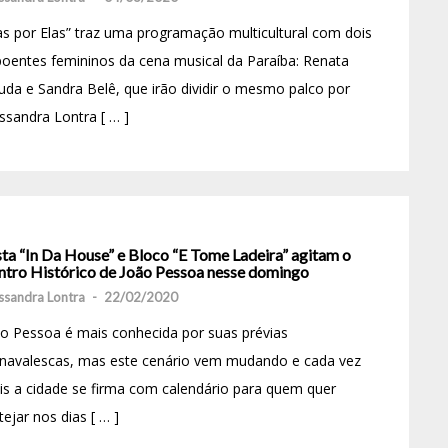
as por Elas” traz uma programação multicultural com dois
oentes femininos da cena musical da Paraíba: Renata
uda e Sandra Belê, que irão dividir o mesmo palco por
ssandra Lontra [ … ]
sta “In Da House” e Bloco “E Tome Ladeira” agitam o
ntro Histórico de João Pessoa nesse domingo
ssandra Lontra
-
22/02/2020
o Pessoa é mais conhecida por suas prévias
rnavalescas, mas este cenário vem mudando e cada vez
s a cidade se firma com calendário para quem quer
tejar nos dias [ … ]