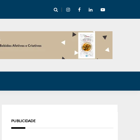
cha abre mentoria de storytelling com 10 vagas
PUBLICIDADE