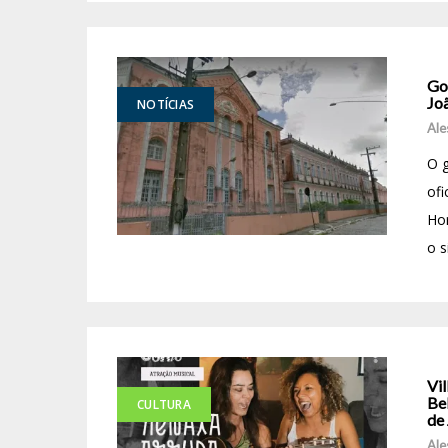
Go
Jo
NOTÍCIAS
Ale
O g
ofi
Ho
o s
Vil
Bel
CULTURA
de
Ale