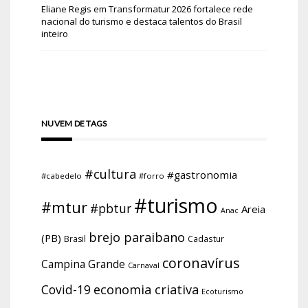
Eliane Regis
em
Transformatur 2026 fortalece rede
nacional do turismo e destaca talentos do Brasil
inteiro
NUVEM DE TAGS
#cultura
#gastronomia
#cabedelo
#forro
#turismo
#mtur
#pbtur
Areia
Anac
brejo paraibano
(PB)
Brasil
Cadastur
coronavírus
Campina Grande
Carnaval
economia criativa
Covid-19
Ecoturismo