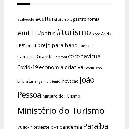
#cultura
#gastronomia
#cabedelo
#forro
#turismo
#mtur
#pbtur
Areia
Anac
brejo paraibano
(PB)
Brasil
Cadastur
coronavírus
Campina Grande
Carnaval
economia criativa
Covid-19
Ecoturismo
João
inovação
Embratur
engenho triunfo
Pessoa
Ministro do Turismo
Ministério do Turismo
Paraíba
pandemia
Nordeste
OMT
MÚSICA