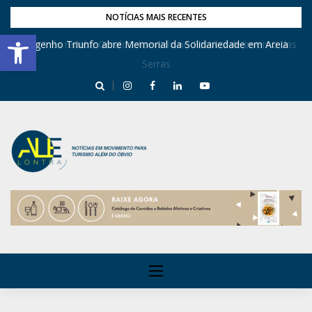
NOTÍCIAS MAIS RECENTES
Barra de Ferramentas Aberta
Dona Inês recebe Geraldo Azevedo no Festival de Inverno das
Engenho Triunfo abre Memorial da Solidariedade em Areia
Serras