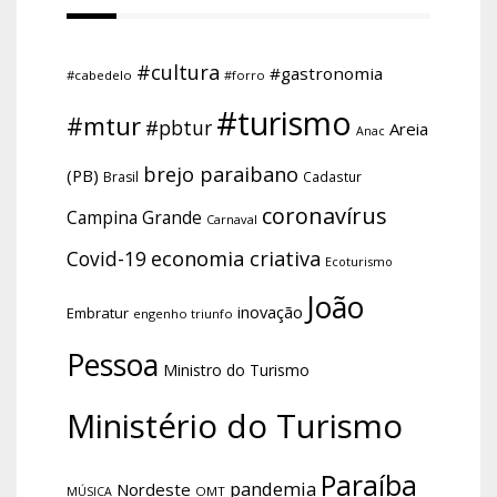
#cultura
#gastronomia
#cabedelo
#forro
#turismo
#mtur
#pbtur
Areia
Anac
brejo paraibano
(PB)
Brasil
Cadastur
coronavírus
Campina Grande
Carnaval
economia criativa
Covid-19
Ecoturismo
João
inovação
Embratur
engenho triunfo
Pessoa
Ministro do Turismo
Ministério do Turismo
Paraíba
pandemia
Nordeste
OMT
MÚSICA