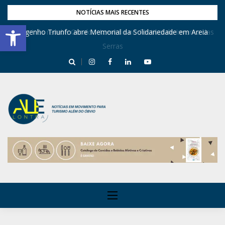
NOTÍCIAS MAIS RECENTES
Barra de Ferramentas Aberta
Dona Inês recebe Geraldo Azevedo no Festival de Inverno das
Engenho Triunfo abre Memorial da Solidariedade em Areia
Serras