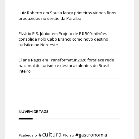
Luiz Roberto
em
Sousa lança primeiros vinhos finos
produzidos no sertão da Paraíba
Elzário P.S. Júnior
em
Projeto de R$ 500 milhões
consolida Polo Cabo Branco como novo destino
turístico no Nordeste
Eliane Regis
em
Transformatur 2026 fortalece rede
nacional do turismo e destaca talentos do Brasil
inteiro
NUVEM DE TAGS
#cultura
#gastronomia
#cabedelo
#forro