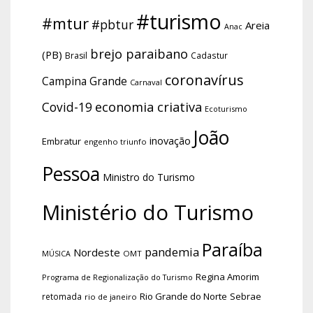
#turismo
#mtur
#pbtur
Areia
Anac
brejo paraibano
(PB)
Brasil
Cadastur
coronavírus
Campina Grande
Carnaval
economia criativa
Covid-19
Ecoturismo
João
inovação
Embratur
engenho triunfo
Pessoa
Ministro do Turismo
Ministério do Turismo
Paraíba
pandemia
Nordeste
OMT
MÚSICA
Regina Amorim
Programa de Regionalização do Turismo
Rio Grande do Norte
Sebrae
retomada
rio de janeiro