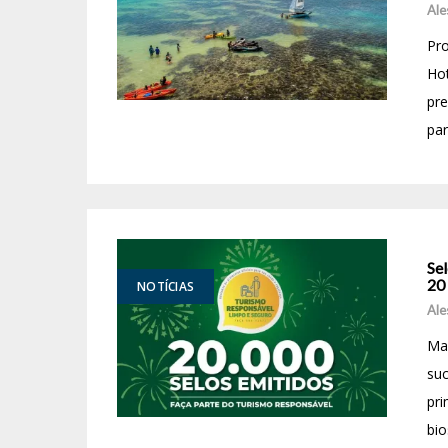
Ale
Pr
Ho
pre
par
Se
20
NOTÍCIAS
Ale
Mar
su
pr
bio