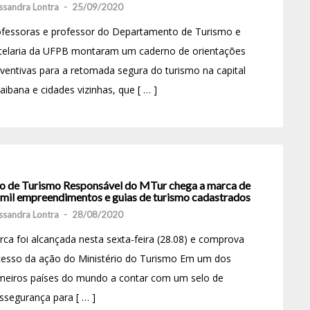
ssandra Lontra
-
25/09/2020
ofessoras e professor do Departamento de Turismo e
telaria da UFPB montaram um caderno de orientações
ventivas para a retomada segura do turismo na capital
aibana e cidades vizinhas, que [ … ]
lo de Turismo Responsável do MTur chega a marca de
 mil empreendimentos e guias de turismo cadastrados
ssandra Lontra
-
28/08/2020
ca foi alcançada nesta sexta-feira (28.08) e comprova
cesso da ação do Ministério do Turismo Em um dos
imeiros países do mundo a contar com um selo de
ssegurança para [ … ]