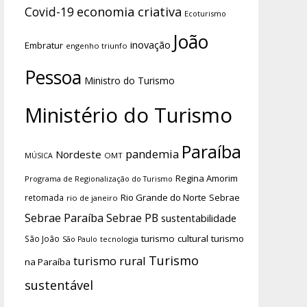
economia criativa
Covid-19
Ecoturismo
João
inovação
Embratur
engenho triunfo
Pessoa
Ministro do Turismo
Ministério do Turismo
Paraíba
pandemia
Nordeste
OMT
MÚSICA
Regina Amorim
Programa de Regionalização do Turismo
Rio Grande do Norte
Sebrae
retomada
rio de janeiro
Sebrae Paraíba
Sebrae PB
sustentabilidade
turismo cultural
turismo
São João
tecnologia
São Paulo
Turismo
turismo rural
na Paraíba
sustentável