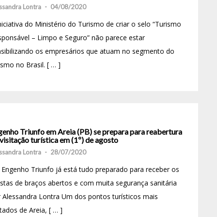
ssandra Lontra
-
04/08/2020
niciativa do Ministério do Turismo de criar o selo “Turismo
ponsável – Limpo e Seguro” não parece estar
nsibilizando os empresários que atuam no segmento do
ismo no Brasil. [ … ]
genho Triunfo em Areia (PB) se prepara para reabertura
visitação turística em (1º) de agosto
ssandra Lontra
-
28/07/2020
Engenho Triunfo já está tudo preparado para receber os
istas de braços abertos e com muita segurança sanitária
 Alessandra Lontra Um dos pontos turísticos mais
itados de Areia, [ … ]