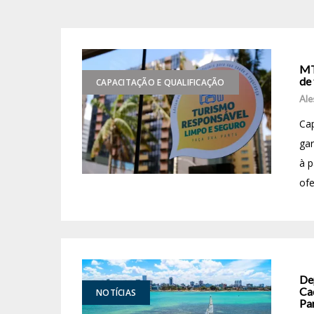
MT
de
CAPACITAÇÃO E QUALIFICAÇÃO
Ale
Cap
gar
à p
ofe
De
Ca
NOTÍCIAS
Pa