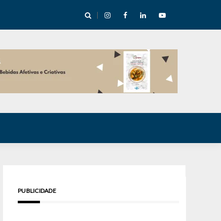
cha abre mentoria de storytelling com 10 vagas
PUBLICIDADE