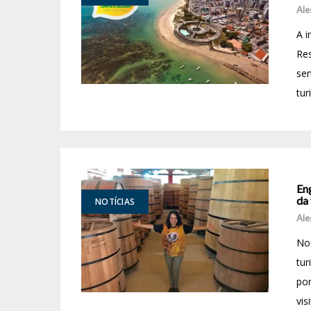
Ale
A i
Res
se
tur
En
da 
NOTÍCIAS
Ale
No 
tur
por
vis