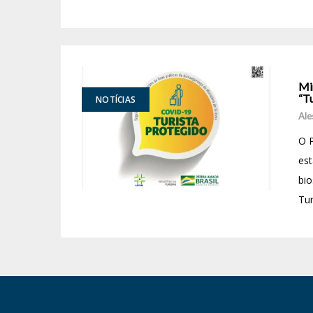
Mi
“Tu
NOTÍCIAS
Ale
O P
est
bio
Tur