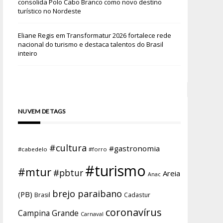
consolida Polo Cabo Branco como novo destino
turístico no Nordeste
Eliane Regis
em
Transformatur 2026 fortalece rede
nacional do turismo e destaca talentos do Brasil
inteiro
NUVEM DE TAGS
#cultura
#gastronomia
#cabedelo
#forro
#turismo
#mtur
#pbtur
Areia
Anac
brejo paraibano
(PB)
Brasil
Cadastur
coronavírus
Campina Grande
Carnaval