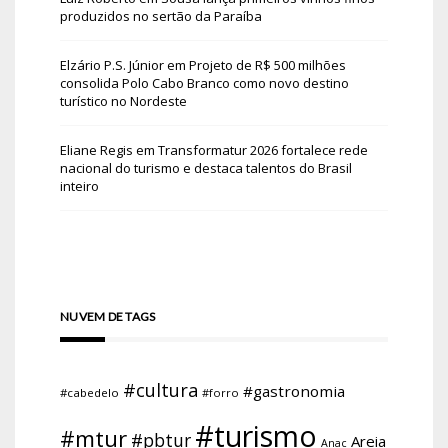
produzidos no sertão da Paraíba
Elzário P.S. Júnior
em
Projeto de R$ 500 milhões
consolida Polo Cabo Branco como novo destino
turístico no Nordeste
Eliane Regis
em
Transformatur 2026 fortalece rede
nacional do turismo e destaca talentos do Brasil
inteiro
NUVEM DE TAGS
#cultura
#gastronomia
#cabedelo
#forro
#turismo
#mtur
#pbtur
Areia
Anac