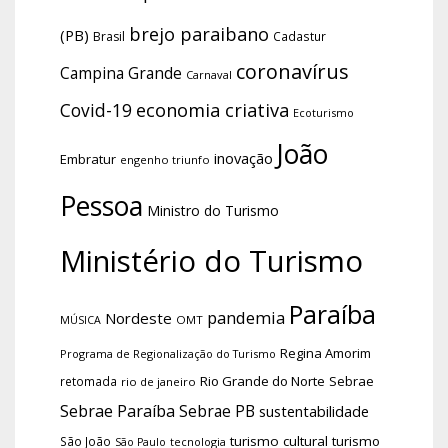
brejo paraibano
(PB)
Brasil
Cadastur
coronavírus
Campina Grande
Carnaval
economia criativa
Covid-19
Ecoturismo
João
inovação
Embratur
engenho triunfo
Pessoa
Ministro do Turismo
Ministério do Turismo
Paraíba
pandemia
Nordeste
OMT
MÚSICA
Regina Amorim
Programa de Regionalização do Turismo
Rio Grande do Norte
Sebrae
retomada
rio de janeiro
Sebrae Paraíba
Sebrae PB
sustentabilidade
turismo cultural
turismo
São João
tecnologia
São Paulo