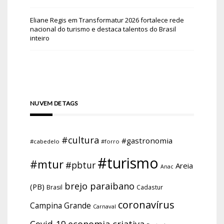
Eliane Regis
em
Transformatur 2026 fortalece rede
nacional do turismo e destaca talentos do Brasil
inteiro
NUVEM DE TAGS
#cultura
#gastronomia
#cabedelo
#forro
#turismo
#mtur
#pbtur
Areia
Anac
brejo paraibano
(PB)
Brasil
Cadastur
coronavírus
Campina Grande
Carnaval
economia criativa