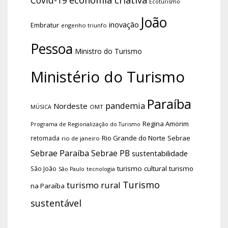
Covid-19
Ecoturismo
João
inovação
Embratur
engenho triunfo
Pessoa
Ministro do Turismo
Ministério do Turismo
Paraíba
pandemia
Nordeste
OMT
MÚSICA
Regina Amorim
Programa de Regionalização do Turismo
Rio Grande do Norte
Sebrae
retomada
rio de janeiro
Sebrae Paraíba
Sebrae PB
sustentabilidade
turismo cultural
turismo
São João
tecnologia
São Paulo
Turismo
turismo rural
na Paraíba
sustentável