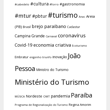
#cultura
#gastronomia
#cabedelo
#forro
#turismo
#mtur
#pbtur
Areia
Anac
brejo paraibano
(PB)
Brasil
Cadastur
coronavírus
Campina Grande
Carnaval
economia criativa
Covid-19
Ecoturismo
João
inovação
Embratur
engenho triunfo
Pessoa
Ministro do Turismo
Ministério do Turismo
Paraíba
pandemia
Nordeste
OMT
MÚSICA
Regina Amorim
Programa de Regionalização do Turismo