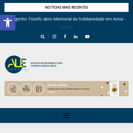
NOTÍCIAS MAIS RECENTES
Barra de Ferramentas Aberta
Dona Inês recebe Geraldo Azevedo no Festival de Inverno das
Engenho Triunfo abre Memorial da Solidariedade em Areia
Serras