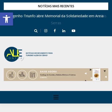
NOTÍCIAS MAIS RECENTES
Barra de Ferramentas Aberta
Dona Inês recebe Geraldo Azevedo no Festival de Inverno das
Engenho Triunfo abre Memorial da Solidariedade em Areia
Serras