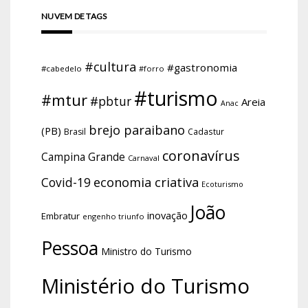
NUVEM DE TAGS
#cultura
#gastronomia
#cabedelo
#forro
#turismo
#mtur
#pbtur
Areia
Anac
brejo paraibano
(PB)
Brasil
Cadastur
coronavírus
Campina Grande
Carnaval
economia criativa
Covid-19
Ecoturismo
João
inovação
Embratur
engenho triunfo
Pessoa
Ministro do Turismo
Ministério do Turismo