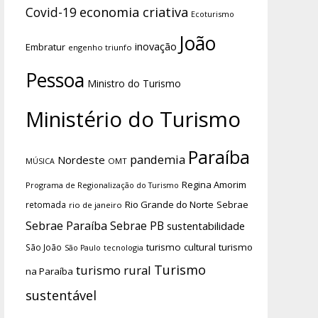
economia criativa
Covid-19
Ecoturismo
João
inovação
Embratur
engenho triunfo
Pessoa
Ministro do Turismo
Ministério do Turismo
Paraíba
pandemia
Nordeste
OMT
MÚSICA
Regina Amorim
Programa de Regionalização do Turismo
Rio Grande do Norte
Sebrae
retomada
rio de janeiro
Sebrae Paraíba
Sebrae PB
sustentabilidade
turismo cultural
turismo
São João
tecnologia
São Paulo
Turismo
turismo rural
na Paraíba
sustentável