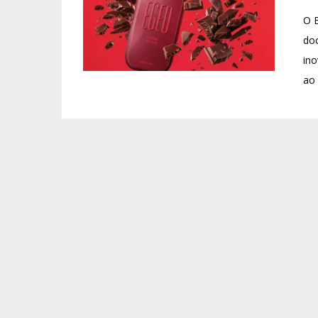
O B
doc
ino
ao 