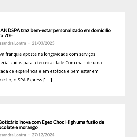
ANDSPA traz bem-estar personalizado em domicilio
ra 70+
ssandra Lontra
-
21/03/2025
a franquia aposta na longevidade com serviços
ecializados para a terceira idade Com mais de uma
ada de experiência e em estética e bem estar em
icílio, o SPA Express [ … ]
Boticário inova com Egeo Choc High uma fusão de
ocolate e morango
ssandra Lontra
-
27/12/2024