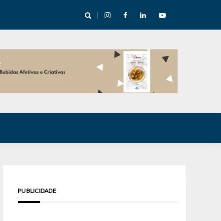
cha abre mentoria de storytelling com 10 vagas
PUBLICIDADE