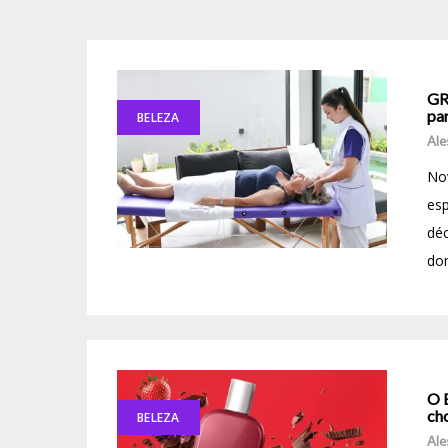
GR
pa
BELEZA
Ale
Nov
esp
déc
dom
O 
ch
BELEZA
Ale