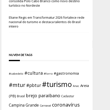
consolida Polo Cabo Branco como novo destino
turístico no Nordeste
Eliane Regis
em
Transformatur 2026 fortalece rede
nacional do turismo e destaca talentos do Brasil
inteiro
NUVEM DE TAGS
#cultura
#gastronomia
#cabedelo
#forro
#turismo
#mtur
#pbtur
Areia
Anac
brejo paraibano
(PB)
Brasil
Cadastur
coronavírus
Campina Grande
Carnaval