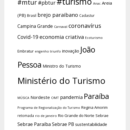
#turismo
#mtur
#pbtur
Areia
Anac
brejo paraibano
(PB)
Brasil
Cadastur
coronavírus
Campina Grande
Carnaval
economia criativa
Covid-19
Ecoturismo
João
inovação
Embratur
engenho triunfo
Pessoa
Ministro do Turismo
Ministério do Turismo
Paraíba
pandemia
Nordeste
OMT
MÚSICA
Regina Amorim
Programa de Regionalização do Turismo
Rio Grande do Norte
Sebrae
retomada
rio de janeiro
Sebrae Paraíba
Sebrae PB
sustentabilidade