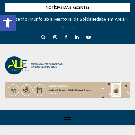
NOTÍCIAS MAIS RECENTES
Barra de Ferramentas Aberta
Dona Inês recebe Geraldo Azevedo no Festival de Inverno das
Engenho Triunfo abre Memorial da Solidariedade em Areia
Serras