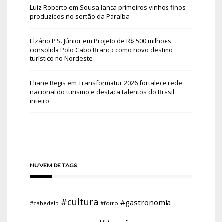
Luiz Roberto
em
Sousa lança primeiros vinhos finos
produzidos no sertão da Paraíba
Elzário P.S. Júnior
em
Projeto de R$ 500 milhões
consolida Polo Cabo Branco como novo destino
turístico no Nordeste
Eliane Regis
em
Transformatur 2026 fortalece rede
nacional do turismo e destaca talentos do Brasil
inteiro
NUVEM DE TAGS
#cultura
#gastronomia
#cabedelo
#forro