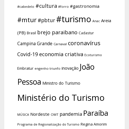
#cultura
#gastronomia
#cabedelo
#forro
#turismo
#mtur
#pbtur
Areia
Anac
brejo paraibano
(PB)
Brasil
Cadastur
coronavírus
Campina Grande
Carnaval
economia criativa
Covid-19
Ecoturismo
João
inovação
Embratur
engenho triunfo
Pessoa
Ministro do Turismo
Ministério do Turismo
Paraíba
pandemia
Nordeste
OMT
MÚSICA
Regina Amorim
Programa de Regionalização do Turismo