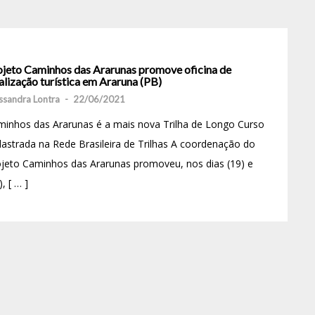
ojeto Caminhos das Ararunas promove oficina de
alização turística em Araruna (PB)
ssandra Lontra
-
22/06/2021
inhos das Ararunas é a mais nova Trilha de Longo Curso
astrada na Rede Brasileira de Trilhas A coordenação do
jeto Caminhos das Ararunas promoveu, nos dias (19) e
), [ … ]