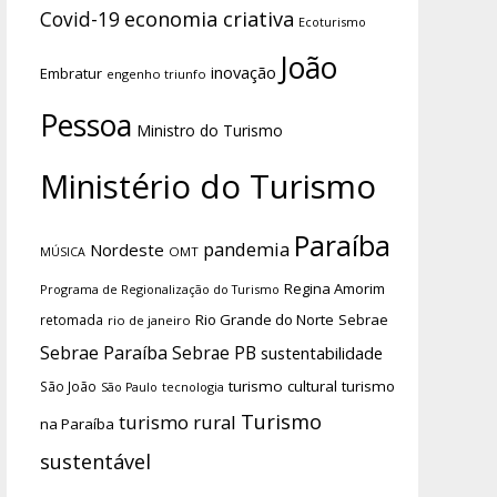
economia criativa
Covid-19
Ecoturismo
João
inovação
Embratur
engenho triunfo
Pessoa
Ministro do Turismo
Ministério do Turismo
Paraíba
pandemia
Nordeste
OMT
MÚSICA
Regina Amorim
Programa de Regionalização do Turismo
Rio Grande do Norte
Sebrae
retomada
rio de janeiro
Sebrae Paraíba
Sebrae PB
sustentabilidade
turismo cultural
turismo
São João
tecnologia
São Paulo
Turismo
turismo rural
na Paraíba
sustentável