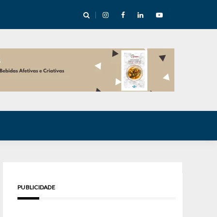
cha abre mentoria de storytelling com 10 vagas
PUBLICIDADE