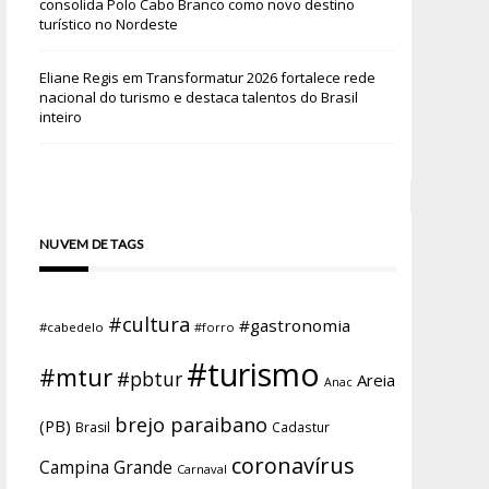
consolida Polo Cabo Branco como novo destino
turístico no Nordeste
Eliane Regis
em
Transformatur 2026 fortalece rede
nacional do turismo e destaca talentos do Brasil
inteiro
NUVEM DE TAGS
#cultura
#gastronomia
#cabedelo
#forro
#turismo
#mtur
#pbtur
Areia
Anac
brejo paraibano
(PB)
Brasil
Cadastur
coronavírus
Campina Grande
Carnaval