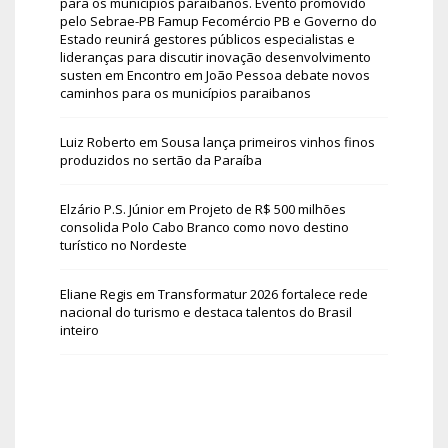
para os municípios paraibanos. Evento promovido
pelo Sebrae-PB Famup Fecomércio PB e Governo do
Estado reunirá gestores públicos especialistas e
lideranças para discutir inovação desenvolvimento
susten
em
Encontro em João Pessoa debate novos
caminhos para os municípios paraibanos
Luiz Roberto
em
Sousa lança primeiros vinhos finos
produzidos no sertão da Paraíba
Elzário P.S. Júnior
em
Projeto de R$ 500 milhões
consolida Polo Cabo Branco como novo destino
turístico no Nordeste
Eliane Regis
em
Transformatur 2026 fortalece rede
nacional do turismo e destaca talentos do Brasil
inteiro