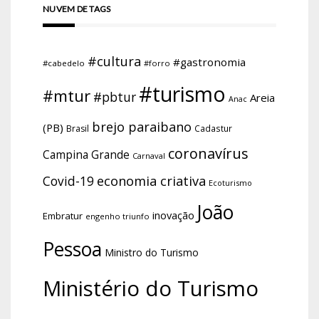
NUVEM DE TAGS
#cultura
#gastronomia
#cabedelo
#forro
#turismo
#mtur
#pbtur
Areia
Anac
brejo paraibano
(PB)
Brasil
Cadastur
coronavírus
Campina Grande
Carnaval
economia criativa
Covid-19
Ecoturismo
João
inovação
Embratur
engenho triunfo
Pessoa
Ministro do Turismo
Ministério do Turismo