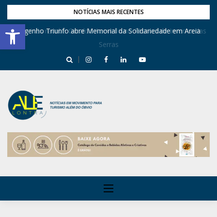
NOTÍCIAS MAIS RECENTES
Barra de Ferramentas Aberta
Dona Inês recebe Geraldo Azevedo no Festival de Inverno das
Engenho Triunfo abre Memorial da Solidariedade em Areia
Serras