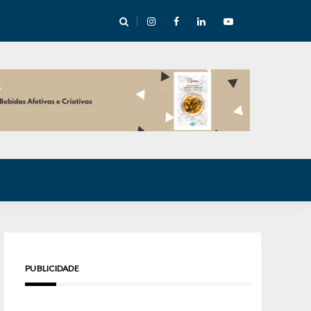
cha abre mentoria de storytelling com 10 vagas
PUBLICIDADE