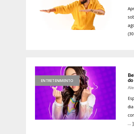
Apr
sob
ago
(30
Bel
do
ENTRETENIMENTO
Ale
Es
dia
con
… ]