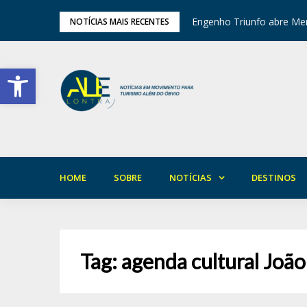
tival de Inverno das Serras
Engenho Triunfo abre Mem
NOTÍCIAS MAIS RECENTES
Barra de Ferramentas Aberta
HOME
SOBRE
NOTÍCIAS
DESTINOS
Tag:
agenda cultural Joã