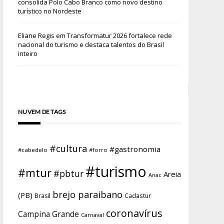
consolida Polo Cabo Branco como novo destino
turístico no Nordeste
Eliane Regis
em
Transformatur 2026 fortalece rede
nacional do turismo e destaca talentos do Brasil
inteiro
NUVEM DE TAGS
#cultura
#gastronomia
#cabedelo
#forro
#turismo
#mtur
#pbtur
Areia
Anac
brejo paraibano
(PB)
Brasil
Cadastur
coronavírus
Campina Grande
Carnaval