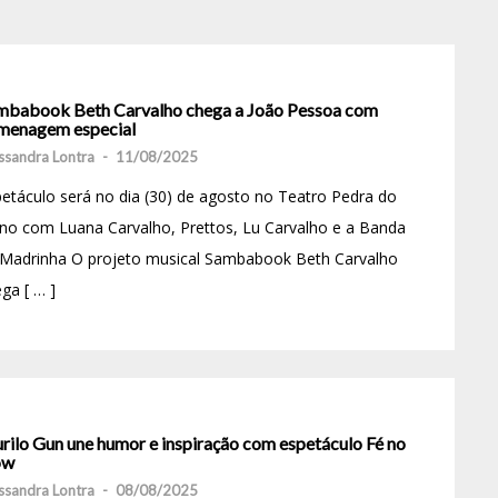
mbabook Beth Carvalho chega a João Pessoa com
menagem especial
ssandra Lontra
-
11/08/2025
etáculo será no dia (30) de agosto no Teatro Pedra do
no com Luana Carvalho, Prettos, Lu Carvalho e a Banda
 Madrinha O projeto musical Sambabook Beth Carvalho
ga [ … ]
rilo Gun une humor e inspiração com espetáculo Fé no
ow
ssandra Lontra
-
08/08/2025