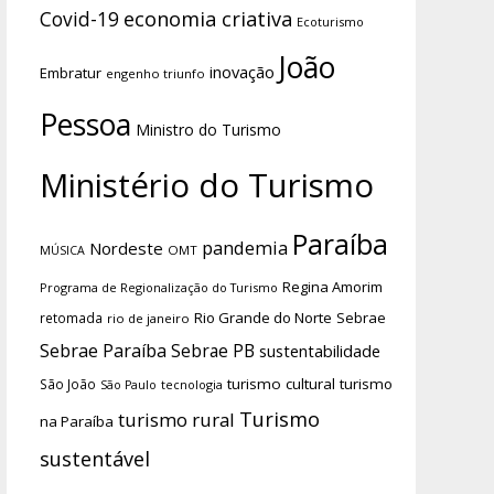
economia criativa
Covid-19
Ecoturismo
João
inovação
Embratur
engenho triunfo
Pessoa
Ministro do Turismo
Ministério do Turismo
Paraíba
pandemia
Nordeste
OMT
MÚSICA
Regina Amorim
Programa de Regionalização do Turismo
Rio Grande do Norte
Sebrae
retomada
rio de janeiro
Sebrae Paraíba
Sebrae PB
sustentabilidade
turismo cultural
turismo
São João
tecnologia
São Paulo
Turismo
turismo rural
na Paraíba
sustentável