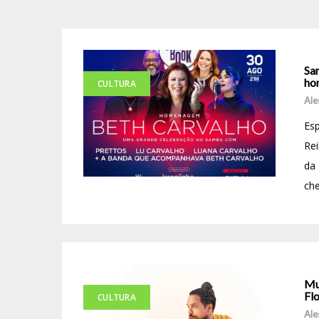
Sa
ho
CULTURA
Ale
Esp
Rei
da
che
Mu
Fl
CULTURA
Ale