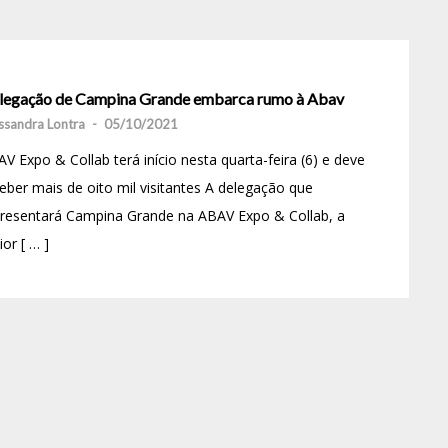
legação de Campina Grande embarca rumo à Abav
ssandra Lontra
-
05/10/2021
V Expo & Collab terá início nesta quarta-feira (6) e deve
eber mais de oito mil visitantes A delegação que
presentará Campina Grande na ABAV Expo & Collab, a
or [ … ]