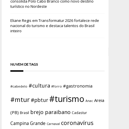
consolida Polo Cabo Branco como novo destino
turístico no Nordeste
Eliane Regis
em
Transformatur 2026 fortalece rede
nacional do turismo e destaca talentos do Brasil
inteiro
NUVEM DE TAGS
#cultura
#gastronomia
#cabedelo
#forro
#turismo
#mtur
#pbtur
Areia
Anac
brejo paraibano
(PB)
Brasil
Cadastur
coronavírus
Campina Grande
Carnaval