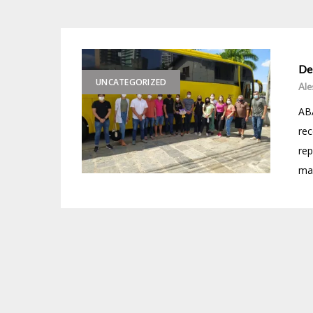
De
UNCATEGORIZED
Ale
ABA
rec
re
mai