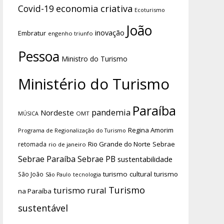
economia criativa
Covid-19
Ecoturismo
João
inovação
Embratur
engenho triunfo
Pessoa
Ministro do Turismo
Ministério do Turismo
Paraíba
pandemia
Nordeste
OMT
MÚSICA
Regina Amorim
Programa de Regionalização do Turismo
Rio Grande do Norte
Sebrae
retomada
rio de janeiro
Sebrae Paraíba
Sebrae PB
sustentabilidade
turismo cultural
turismo
São João
tecnologia
São Paulo
Turismo
turismo rural
na Paraíba
sustentável