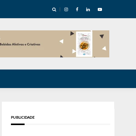
cha abre mentoria de storytelling com 10 vagas
PUBLICIDADE