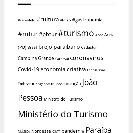
#cultura
#gastronomia
#cabedelo
#forro
#turismo
#mtur
#pbtur
Areia
Anac
brejo paraibano
(PB)
Brasil
Cadastur
coronavírus
Campina Grande
Carnaval
economia criativa
Covid-19
Ecoturismo
João
inovação
Embratur
engenho triunfo
Pessoa
Ministro do Turismo
Ministério do Turismo
Paraíba
pandemia
Nordeste
OMT
MÚSICA