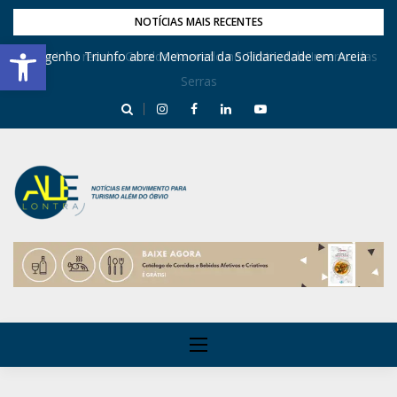
NOTÍCIAS MAIS RECENTES
Barra de Ferramentas Aberta
Dona Inês recebe Geraldo Azevedo no Festival de Inverno das
Engenho Triunfo abre Memorial da Solidariedade em Areia
Serras