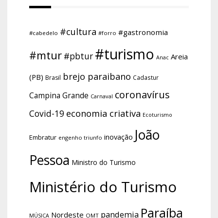
#cultura
#gastronomia
#cabedelo
#forro
#turismo
#mtur
#pbtur
Areia
Anac
brejo paraibano
(PB)
Brasil
Cadastur
coronavírus
Campina Grande
Carnaval
economia criativa
Covid-19
Ecoturismo
João
inovação
Embratur
engenho triunfo
Pessoa
Ministro do Turismo
Ministério do Turismo
Paraíba
pandemia
Nordeste
OMT
MÚSICA