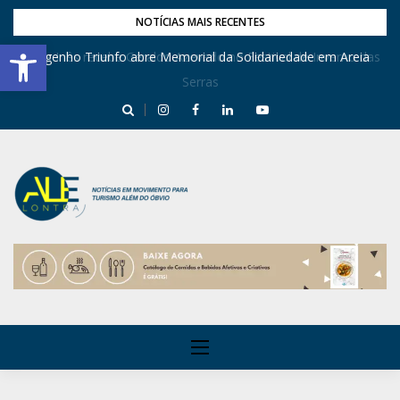
NOTÍCIAS MAIS RECENTES
Barra de Ferramentas Aberta
Dona Inês recebe Geraldo Azevedo no Festival de Inverno das
Engenho Triunfo abre Memorial da Solidariedade em Areia
Serras