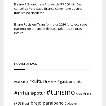
Elzário P.S. Júnior
em
Projeto de R$ 500 milhões
consolida Polo Cabo Branco como novo destino
turístico no Nordeste
Eliane Regis
em
Transformatur 2026 fortalece rede
nacional do turismo e destaca talentos do Brasil
inteiro
NUVEM DE TAGS
#cultura
#gastronomia
#cabedelo
#forro
#turismo
#mtur
#pbtur
Areia
Anac
brejo paraibano
(PB)
Brasil
Cadastur