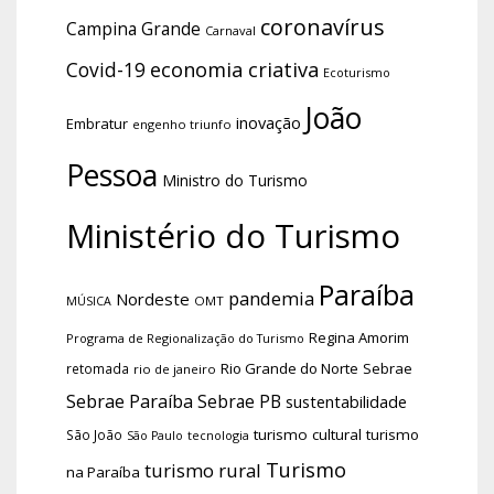
coronavírus
Campina Grande
Carnaval
economia criativa
Covid-19
Ecoturismo
João
inovação
Embratur
engenho triunfo
Pessoa
Ministro do Turismo
Ministério do Turismo
Paraíba
pandemia
Nordeste
OMT
MÚSICA
Regina Amorim
Programa de Regionalização do Turismo
Rio Grande do Norte
Sebrae
retomada
rio de janeiro
Sebrae Paraíba
Sebrae PB
sustentabilidade
turismo cultural
turismo
São João
tecnologia
São Paulo
Turismo
turismo rural
na Paraíba