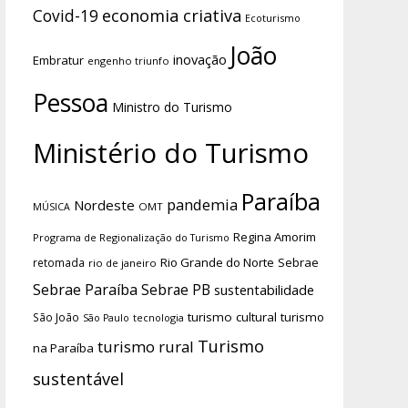
economia criativa
Covid-19
Ecoturismo
João
inovação
Embratur
engenho triunfo
Pessoa
Ministro do Turismo
Ministério do Turismo
Paraíba
pandemia
Nordeste
OMT
MÚSICA
Regina Amorim
Programa de Regionalização do Turismo
Rio Grande do Norte
Sebrae
retomada
rio de janeiro
Sebrae Paraíba
Sebrae PB
sustentabilidade
turismo cultural
turismo
São João
tecnologia
São Paulo
Turismo
turismo rural
na Paraíba
sustentável