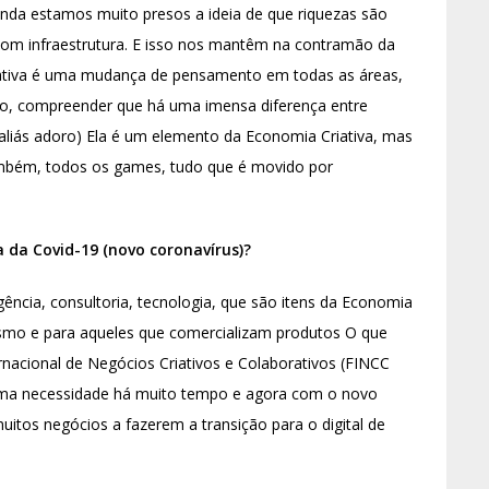
inda estamos muito presos a ideia de que riquezas são
com infraestrutura. E isso nos mantêm na contramão da
Criativa é uma mudança de pensamento em todas as áreas,
udo, compreender que há uma imensa diferença entre
u aliás adoro) Ela é um elemento da Economia Criativa, mas
ambém, todos os games, tudo que é movido por
a Covid-19 (novo coronavírus)?
gência, consultoria, tecnologia, que são itens da Economia
 turismo e para aqueles que comercializam produtos O que
rnacional de Negócios Criativos e Colaborativos (FINCC
a uma necessidade há muito tempo e agora com o novo
uitos negócios a fazerem a transição para o digital de