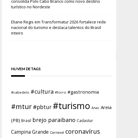
consolida Polo Cabo Branco como novo destino
turístico no Nordeste
Eliane Regis
em
Transformatur 2026 fortalece rede
nacional do turismo e destaca talentos do Brasil
inteiro
NUVEM DE TAGS
#cultura
#gastronomia
#cabedelo
#forro
#turismo
#mtur
#pbtur
Areia
Anac
brejo paraibano
(PB)
Brasil
Cadastur
coronavírus
Campina Grande
Carnaval