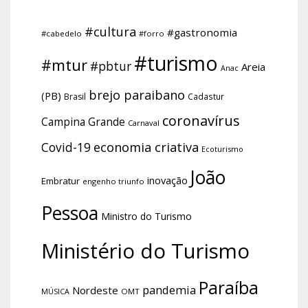
#cultura
#gastronomia
#cabedelo
#forro
#turismo
#mtur
#pbtur
Areia
Anac
brejo paraibano
(PB)
Brasil
Cadastur
coronavírus
Campina Grande
Carnaval
economia criativa
Covid-19
Ecoturismo
João
inovação
Embratur
engenho triunfo
Pessoa
Ministro do Turismo
Ministério do Turismo
Paraíba
pandemia
Nordeste
OMT
MÚSICA