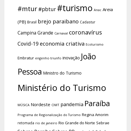
#turismo
#mtur
#pbtur
Areia
Anac
brejo paraibano
(PB)
Brasil
Cadastur
coronavírus
Campina Grande
Carnaval
economia criativa
Covid-19
Ecoturismo
João
inovação
Embratur
engenho triunfo
Pessoa
Ministro do Turismo
Ministério do Turismo
Paraíba
pandemia
Nordeste
OMT
MÚSICA
Regina Amorim
Programa de Regionalização do Turismo
Rio Grande do Norte
Sebrae
retomada
rio de janeiro