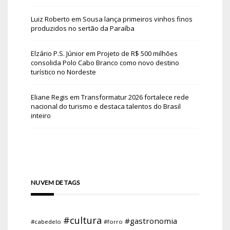
Luiz Roberto
em
Sousa lança primeiros vinhos finos
produzidos no sertão da Paraíba
Elzário P.S. Júnior
em
Projeto de R$ 500 milhões
consolida Polo Cabo Branco como novo destino
turístico no Nordeste
Eliane Regis
em
Transformatur 2026 fortalece rede
nacional do turismo e destaca talentos do Brasil
inteiro
NUVEM DE TAGS
#cultura
#gastronomia
#cabedelo
#forro