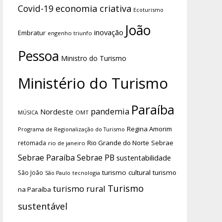
economia criativa
Covid-19
Ecoturismo
João
inovação
Embratur
engenho triunfo
Pessoa
Ministro do Turismo
Ministério do Turismo
Paraíba
pandemia
Nordeste
OMT
MÚSICA
Regina Amorim
Programa de Regionalização do Turismo
Rio Grande do Norte
Sebrae
retomada
rio de janeiro
Sebrae Paraíba
Sebrae PB
sustentabilidade
turismo cultural
turismo
São João
tecnologia
São Paulo
Turismo
turismo rural
na Paraíba
sustentável