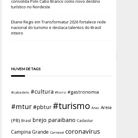
consolida Polo Cabo Branco como novo destino
turístico no Nordeste
Eliane Regis
em
Transformatur 2026 fortalece rede
nacional do turismo e destaca talentos do Brasil
inteiro
NUVEM DE TAGS
#cultura
#gastronomia
#cabedelo
#forro
#turismo
#mtur
#pbtur
Areia
Anac
brejo paraibano
(PB)
Brasil
Cadastur
coronavírus
Campina Grande
Carnaval