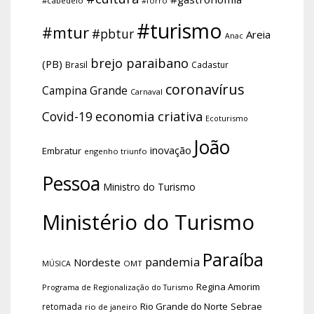
#cabedelo
#forro
#turismo
#mtur
#pbtur
Areia
Anac
brejo paraibano
(PB)
Brasil
Cadastur
coronavírus
Campina Grande
Carnaval
economia criativa
Covid-19
Ecoturismo
João
inovação
Embratur
engenho triunfo
Pessoa
Ministro do Turismo
Ministério do Turismo
Paraíba
pandemia
Nordeste
OMT
MÚSICA
Regina Amorim
Programa de Regionalização do Turismo
Rio Grande do Norte
Sebrae
retomada
rio de janeiro