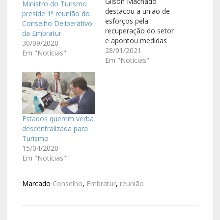
Gilson Machado
Ministro do Turismo
destacou a união de
preside 1ª reunião do
esforços pela
Conselho Deliberativo
recuperação do setor
da Embratur
e apontou medidas
30/09/2020
adotadas pelo
28/01/2021
Em "Notícias"
governo federal para
Em "Notícias"
socorrer empresas
Ministério do Turismo
e Embratur possuem
sinergia total, e quem
ganha com isso é o
Estados querem verba
Brasil”. Foi o que
descentralizada para
enfatizou o ministro
Turismo
do Turismo, Gilson
15/04/2020
Machado Neto, ao
Em "Notícias"
assumir…
Marcado
Conselho
,
Embratur
,
reunião