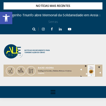
NOTÍCIAS MAIS RECENTES
Barra de Ferramentas Aberta
Dona Inês recebe Geraldo Azevedo no Festival de Inverno das
Engenho Triunfo abre Memorial da Solidariedade em Areia
Serras