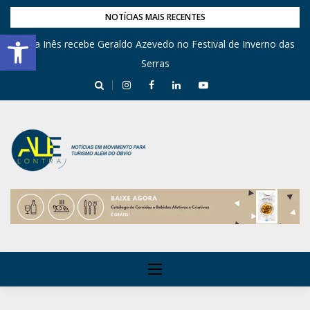
NOTÍCIAS MAIS RECENTES
Barra de Ferramentas Aberta
Dona Inês recebe Geraldo Azevedo no Festival de Inverno das
Engenho Triunfo abre Memorial da Solidariedade em Areia
Serras